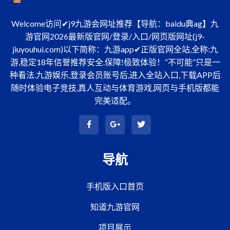
Welcome访问✔j9九游会网址推荐【导航：baidu典ag】九
游官网2026最新版官网/登录/入口/网页版网址(j9-
jiuyouhui.com)以下简称：九游app✔正版官网全站,全称:九
游,稳定18年信誉推荐安全.保障!极致体验！“不可能”只是一
种看法.九游娱乐,登录会员账号后,进入全站入口,下载APP后
随时体验电子竞技,真人互动与体育游戏,网页与手机版都能
完美适配。
导航
手机版入口首页
知道九游官网
项目展示