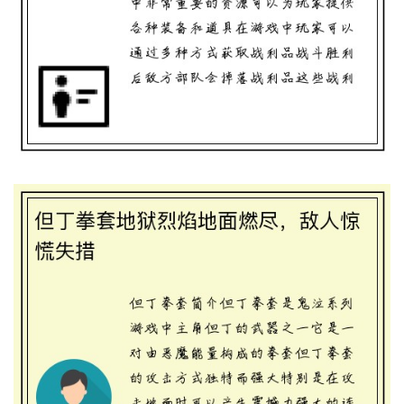
但丁拳套地狱烈焰地面燃尽，敌人惊慌失
措
三国群英传7：复活武将，重塑传世英雄